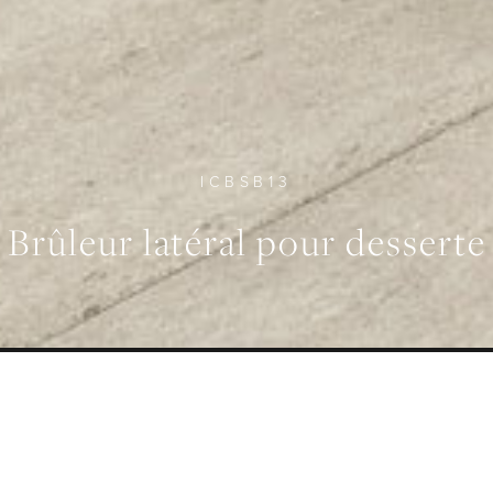
ICBSB13
Brûleur latéral pour desserte
BRÛLEUR À GAZ
POIDS D'EXPÉDITION
7.2 kW
23 kg
 GÉNÉRALE
SPÉCIFICATIONS
GALERIE
TÉL