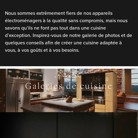
Amis de Sub-Zero et Wolf
Designers d'intérieur et architectes
Téléchargements
Inspiration et planification
Hospitalité
Nous sommes extrêmement fiers de nos appareils
Événements Maîtrisez votre loup
Nouvelles
Property Developers
EXPLOREZ
électroménagers à la qualité sans compromis, mais nous
Recettes
Recettes
Yachts
savons qu’ils ne font pas tout dans une cuisine
Mon compte
d’exception. Inspirez-vous de notre galerie de photos et de
Portail des partenaires
quelques conseils afin de créer une cuisine adaptée à
Carrières
vous, à vos goûts et à vos besoins.
Galeries de cuisine