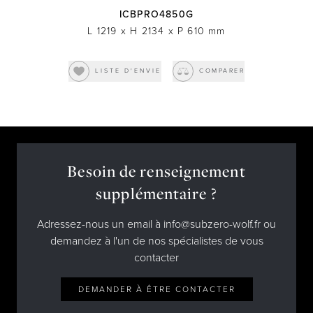
ICBPRO4850G
L 1219
x
H 2134
x
P 610
mm
LISTE D'ENVIE
COMPARER
Besoin de renseignement
supplémentaire ?
Adressez-nous un email à info@subzero-wolf.fr ou
demandez à l'un de nos spécialistes de vous
contacter
DEMANDER À ÊTRE CONTACTER