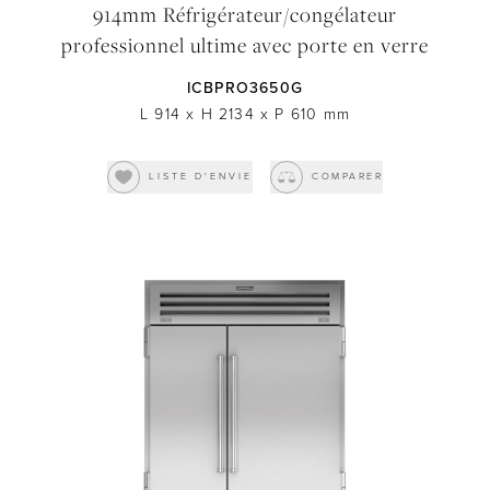
914mm Réfrigérateur/congélateur
professionnel ultime avec porte en verre
ICBPRO3650G
L 914
x
H 2134
x
P 610
mm
LISTE D'ENVIE
COMPARER