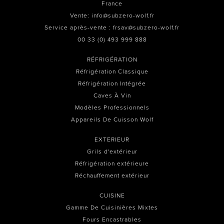
France
Vente: info@subzero-wolf.fr
Service après-vente : frsav@subzero-wolf.fr
00 33 (0) 493 999 888
RÉFRIGÉRATION
Réfrigération Classique
Réfrigération Intégrée
Caves À Vin
Modèles Professionnels
Appareils De Cuisson Wolf
EXTERIEUR
Grils d'extérieur
Réfrigération extérieure
Réchauffement extérieur
CUISINE
Gamme De Cuisinières Mixtes
Fours Encastrables