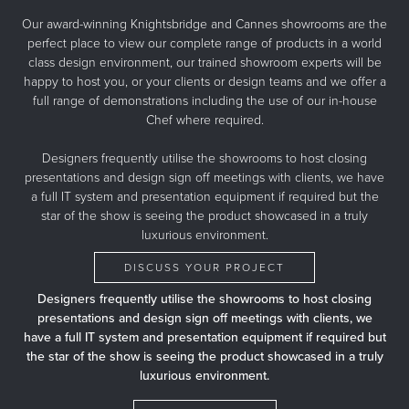
Amis de Sub-Zero et Wolf
Designers d'intérieur et architectes
Téléchargements
Our award-winning Knightsbridge and Cannes showrooms are the
Inspiration et planification
Hospitalité
perfect place to view our complete range of products in a world
Événements Maîtrisez votre loup
Nouvelles
Property Developers
EXPLORE
class design environment, our trained showroom experts will be
Recettes
Recettes
Yachts
happy to host you, or your clients or design teams and we offer a
Mon compte
full range of demonstrations including the use of our in-house
Portail des partenaires
Chef where required.
Carrières
Designers frequently utilise the showrooms to host closing
presentations and design sign off meetings with clients, we have
a full IT system and presentation equipment if required but the
star of the show is seeing the product showcased in a truly
luxurious environment.
DISCUSS YOUR PROJECT
Designers frequently utilise the showrooms to host closing
presentations and design sign off meetings with clients, we
have a full IT system and presentation equipment if required but
the star of the show is seeing the product showcased in a truly
luxurious environment.