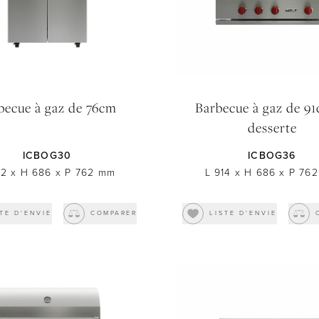
SOUMETTRE
becue à gaz de 76cm
Barbecue à gaz de 91
desserte
ICBOG30
ICBOG36
62
x
H 686
x
P 762
mm
L 914
x
H 686
x
P 762
TE D'ENVIE
COMPARER
LISTE D'ENVIE