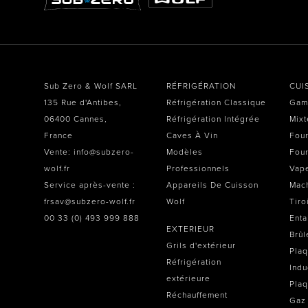
Sub Zero & Wolf SARL
RÉFRIGÉRATION
CUI
135 Rue d'Antibes,
Réfrigération Classique
Gam
06400 Cannes,
Réfrigération Intégrée
Mixt
France
Caves À Vin
Four
Vente: info@subzero-
Modèles
Four
wolf.fr
Professionnels
Vap
Service après-vente :
Appareils De Cuisson
Mach
frsav@subzero-wolf.fr
Wolf
Tiro
00 33 (0) 493 999 888
Enta
EXTERIEUR
Brûl
Grils d'extérieur
Plaq
Réfrigération
Indu
extérieure
Plaq
Réchauffement
Gaz