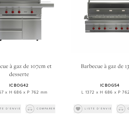
cue à gaz de 107cm et
Barbecue à gaz de 
desserte
ICBOG42
ICBOG54
67
x
H 686
x
P 762
mm
L 1372
x
H 686
x
P 76
TE D'ENVIE
COMPARER
LISTE D'ENVIE