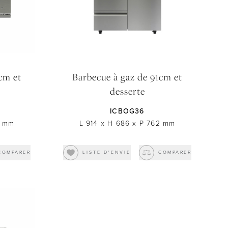
cm et
Barbecue à gaz de 91cm et
desserte
ICBOG36
mm
L 914
x
H 686
x
P 762
mm
COMPARER
LISTE D'ENVIE
COMPARER