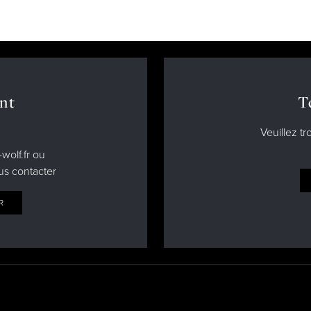
nt
T
Veuillez tr
wolf.fr ou
us contacter
R