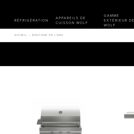
GAMME
APPAREILS DE
RÉFRIGÉRATION
EXTÉRIEUR D
CUISSON WOLF
WOLF
ACCUEIL
/
BOUTIQUE EN LIGNE
Largeur
Fon
330 Dimensions
762 Dimensions
914 Dimensions
1067 Dimensions
1372 Dimensions