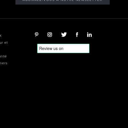
X
ur et
alité
liers