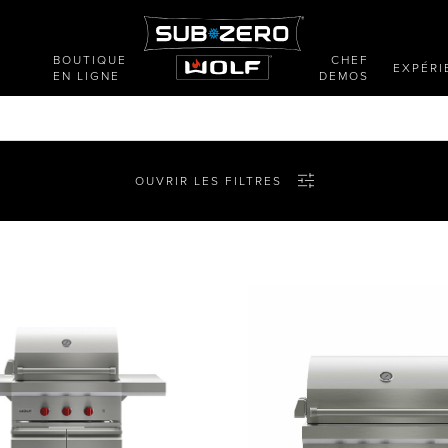
BOUTIQUE
CHEF
E
EXPÉRI
EN LIGNE
DEMOS
OUVRIR LES FILTRES
ction
Brûleur latéral
Gril d'extérieur
Module de brûleur