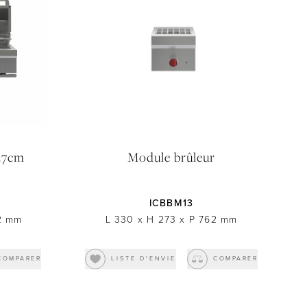
137cm
Module brûleur
ICBBM13
2
mm
L 330
x
H 273
x
P 762
mm
COMPARER
LISTE D'ENVIE
COMPARER