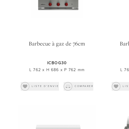
TOUT RÉINITIALISER
Barbecue à gaz de 76cm
Bar
ICBOG30
L 762
x
H 686
x
P 762
mm
L 7
LISTE D'ENVIE
COMPARER
LIS