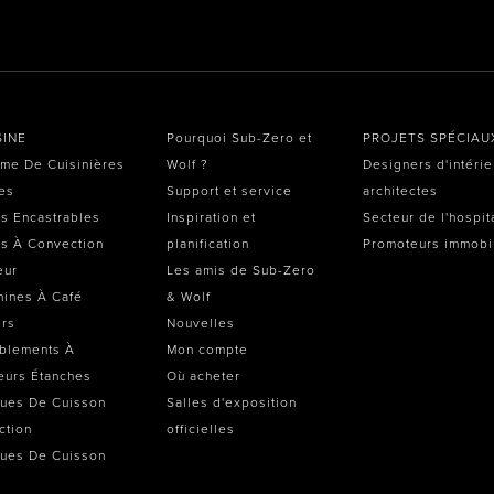
SINE
Pourquoi Sub-Zero et
PROJETS SPÉCIAU
me De Cuisinières
Wolf ?
Designers d'intérie
es
Support et service
architectes
s Encastrables
Inspiration et
Secteur de l'hospit
s À Convection
planification
Promoteurs immobi
eur
Les amis de Sub-Zero
ines À Café
& Wolf
irs
Nouvelles
blements À
Mon compte
eurs Étanches
Où acheter
ues De Cuisson
Salles d'exposition
ction
officielles
ues De Cuisson