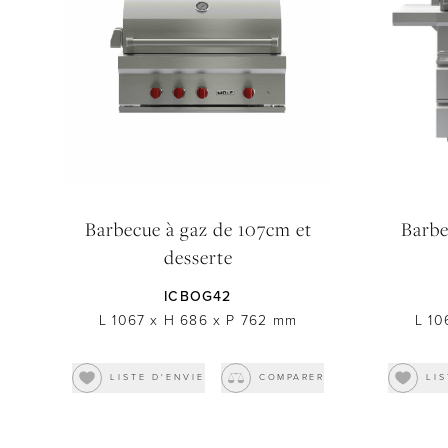
Barbecue à gaz de 107cm et
Barbe
desserte
ICBOG42
L 1067
x
H 686
x
P 762
mm
L 10
LISTE D'ENVIE
COMPARER
LIS