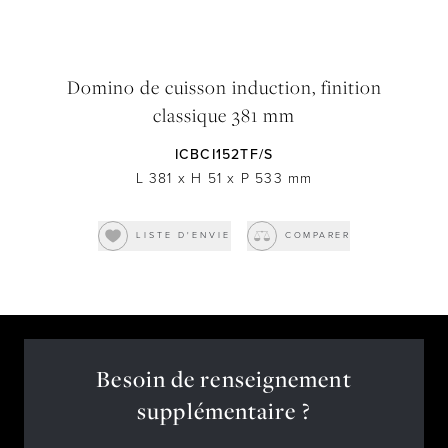
Domino de cuisson induction, finition
classique 381 mm
ICBCI152TF/S
L 381
x
H 51
x
P 533
mm
LISTE D'ENVIE
COMPARER
Besoin de renseignement
supplémentaire ?