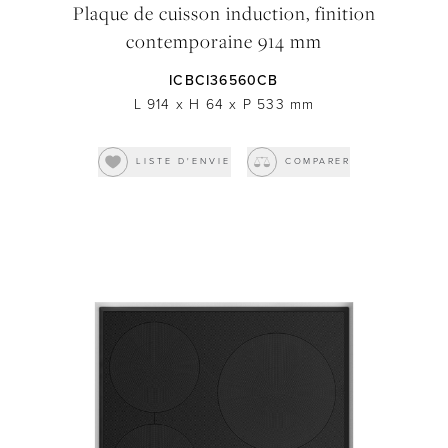
Plaque de cuisson induction, finition
contemporaine 914 mm
ICBCI36560CB
L 914
x
H 64
x
P 533
mm
LISTE D'ENVIE
COMPARER