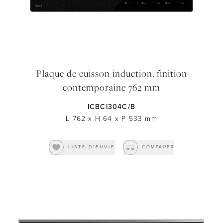
Plaque de cuisson induction, finition
contemporaine 762 mm
ICBCI304C/B
L 762
x
H 64
x
P 533
mm
LISTE D'ENVIE
COMPARER