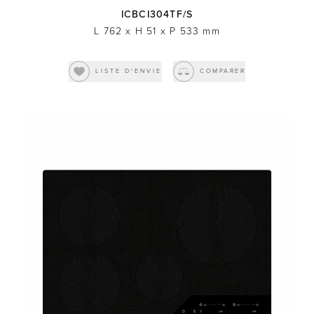
ICBCI304TF/S
L 762
x
H 51
x
P 533
mm
LISTE D'ENVIE
COMPARER