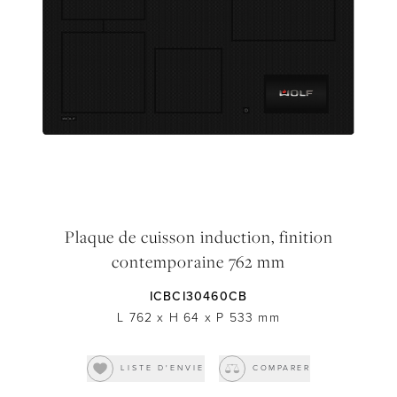
Amis de Sub-Zero et Wolf
Designers d'intérieur et architectes
Transitionnel
Téléchargements
Inspiration et planification
Hospitalité
Événements Maîtrisez votre loup
Nouvelles
Property Developers
Recettes
TOUT RÉINITIALISER
Recettes
Yachts
Mon compte
Portail des partenaires
SOUMETTRE
Carrières
Plaque de cuisson induction, finition
contemporaine 762 mm
ICBCI30460CB
L 762
x
H 64
x
P 533
mm
LISTE D'ENVIE
COMPARER