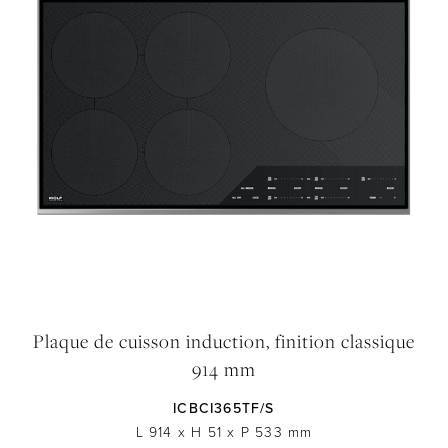
Plaque de cuisson induction, finition classique
914 mm
ICBCI365TF/S
L 914
x
H 51
x
P 533
mm