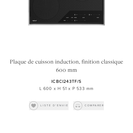
Plaque de cuisson induction, finition classique
600 mm
ICBCI243TF/S
L 600
x
H 51
x
P 533
mm
LISTE D'ENVIE
COMPARER