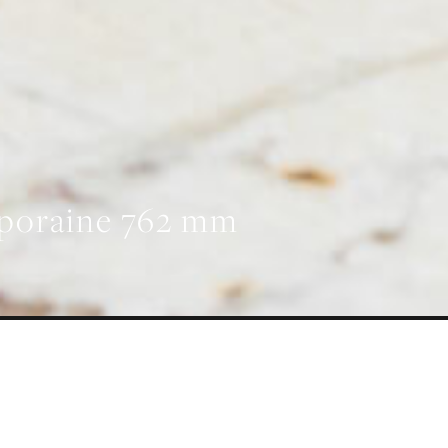
mporaine 762 mm
lle
ÉCHARGEMENTS