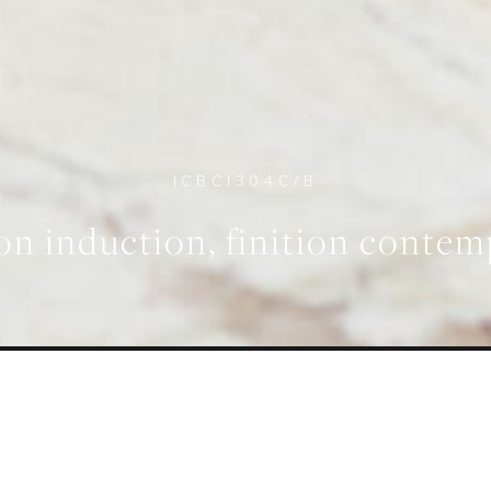
ICBCI304C/B
son induction, finition conte
PUISSANCE MAXIMALE
CARACTERÍSTICAS
7400 W
Conception sans fai
 GÉNÉRALE
SPÉCIFICATIONS
GALERIE
TÉL