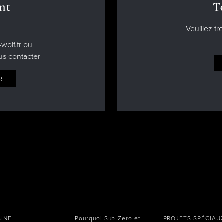
nt
T
Architecture
Veuillez tr
wolf.fr ou
us contacter
ÉTUDES DE CAS
R
SINE
Pourquoi Sub-Zero et
PROJETS SPÉCIAU