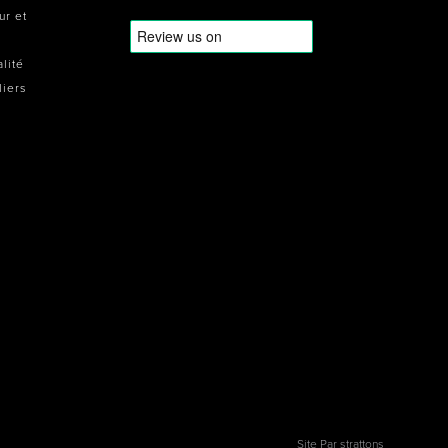
ur et
alité
liers
Site Par strattons