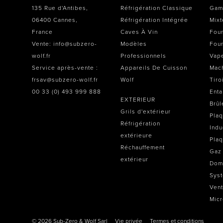
135 Rue d'Antibes,
Réfrigération Classique
Gam
06400 Cannes,
Réfrigération Intégrée
Mixt
France
Caves À Vin
Four
Vente: info@subzero-
Modèles
Four
wolf.fr
Professionnels
Vap
Service après-vente :
Appareils De Cuisson
Mach
frsav@subzero-wolf.fr
Wolf
Tiro
00 33 (0) 493 999 888
Enta
EXTERIEUR
Brûl
Grils d'extérieur
Plaq
Réfrigération
Indu
extérieure
Plaq
Réchauffement
Gaz
extérieur
Dom
Sys
Vent
Mic
© 2026 Sub-Zero & Wolf Sarl
Vie privée
Termes et conditions