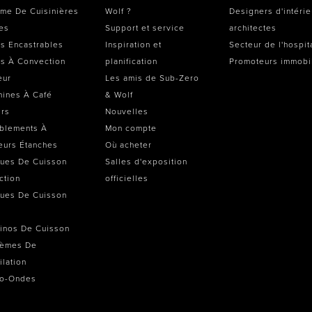
me De Cuisinières
Wolf ?
Designers d'intérie
es
Support et service
architectes
s Encastrables
Inspiration et
Secteur de l'hospit
s À Convection
planification
Promoteurs immobi
eur
Les amis de Sub-Zero
ines À Café
& Wolf
irs
Nouvelles
blements À
Mon compte
eurs Étanches
Où acheter
ues De Cuisson
Salles d'exposition
ction
officielles
ues De Cuisson
inos De Cuisson
tèmes De
ilation
ro-Ondes