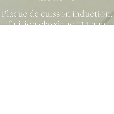
Plaque de cuisson induction,
0
0
0
finition classique 914 mm
LARGEUR
914 mm
CARACTERÍSTICAS
Conception sans faille
PUISSANCE MAXIMALE
11,100