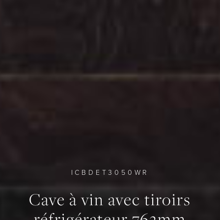
ICBDET3050WR
Cave à vin avec tiroirs
0
0
0
réfrigérateur 762mm