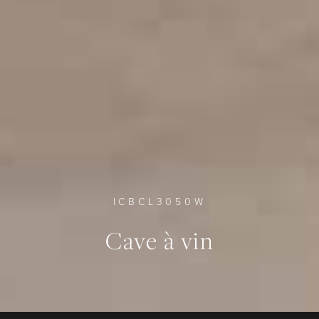
ICBCL3050W
0
0
0
Cave à vin