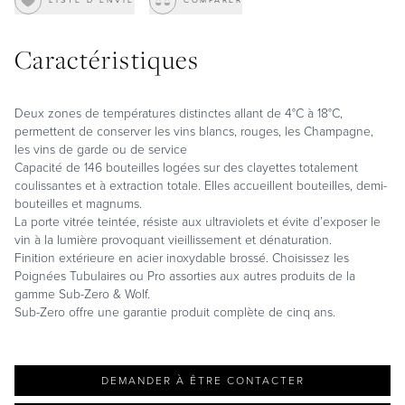
LISTE D'ENVIE
COMPARER
Caractéristiques
Deux zones de températures distinctes allant de 4°C à 18°C,
permettent de conserver les vins blancs, rouges, les Champagne,
les vins de garde ou de service
Capacité de 146 bouteilles logées sur des clayettes totalement
coulissantes et à extraction totale. Elles accueillent bouteilles, demi-
bouteilles et magnums.
La porte vitrée teintée, résiste aux ultraviolets et évite d’exposer le
vin à la lumière provoquant vieillissement et dénaturation.
Finition extérieure en acier inoxydable brossé. Choisissez les
Poignées Tubulaires ou Pro assorties aux autres produits de la
gamme Sub-Zero & Wolf.
Sub-Zero offre une garantie produit complète de cinq ans.
DEMANDER À ÊTRE CONTACTER