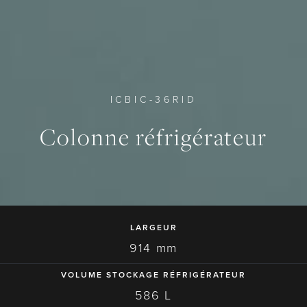
ICBIC-36RID
0
0
0
Colonne réfrigérateur
LARGEUR
914 mm
VOLUME STOCKAGE RÉFRIGÉRATEUR
586 L