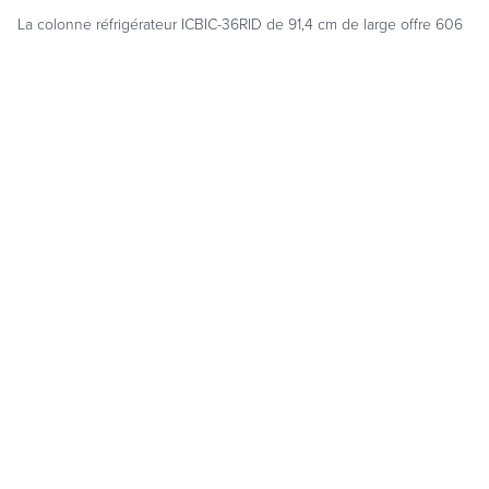
La colonne réfrigérateur ICBIC-36RID de 91,4 cm de large offre 606
litres de capacité de stockage facile à organiser avec des clayettes
en verre, des balconnets de porte et d’autres compartiments
ajustables. Gardez les aliments frais plus longtemps avec le système
de purification de l’air qui élimine bactéries, moisissures et virus. Les
clayettes en verre hydrophobe évitent les écoulements si un liquide
est renversé, ce qui en facilite le nettoyage et l’entretien.
Optez pour une façade en acier inoxydable Sub-Zero équipée de
poignée tubulaire ou de style professionnel, ou réalisez un
panneau d’habillage personnalisé assorti aux meubles environnants.
DEMANDER À ÊTRE CONTACTER
DEMANDER UN CATALOGUE