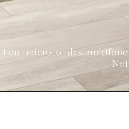
Four micro-ondes multifonct
Noi
LARGEUR
V
759 mm
PRÉSENTATION