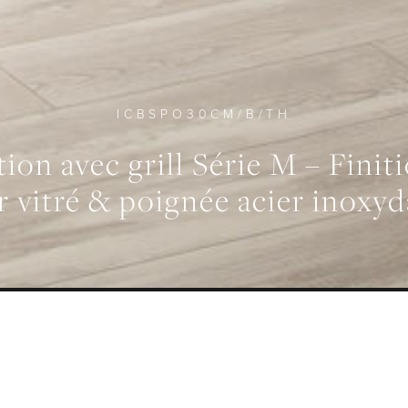
ICBSPO30CM/B/TH
ion avec grill Série M – Fin
r vitré & poignée acier inoxyd
OLUME INTÉRIEUR UTILE
MODES
43 L
11
 GÉNÉRALE
SPÉCIFICATIONS
GALERIE
TÉL