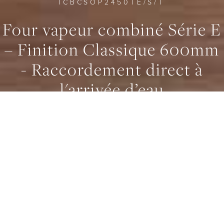
ICBCSOP2450TE/S/T
Four vapeur combiné Série E
– Finition Classique 600mm
- Raccordement direct à
0
0
0
l'arrivée d’eau
LARGEUR
600mm
VOLUME UTILE INTÉRIEUR
47 L