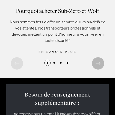
Pourquoi acheter Sub-Zero et Wolf
Nous sommes fiers d'offrir un service qui va au-delà de
Les 
vos attentes. Nos transporteurs professionnels et
res
dévoués mettent un point d'honneur à vous livrer en
d
toute sécurité."
EN SAVOIR PLUS
Besoin de renseignement
supplémentaire ?
Adressez-nous un email à info@subzero-wolf.fr ou