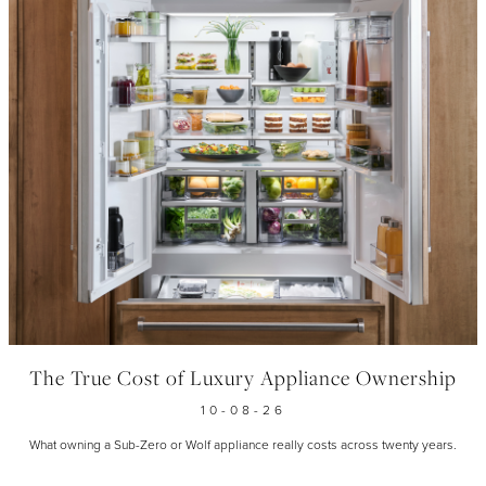
Amis de Sub-Zero et Wolf
Designers d'intérieur et architectes
Téléchargements
Inspiration et planification
Hospitalité
Événements Maîtrisez votre loup
Nouvelles
Property Developers
Recettes
Recettes
Yachts
Mon compte
Portail des partenaires
Carrières
The True Cost of Luxury Appliance Ownership
10-08-26
What owning a Sub-Zero or Wolf appliance really costs across twenty years.