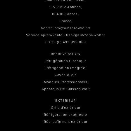
Sub Zero & Wolf SARL
135 Rue d'Antibes,
06400 Cannes,
France
Vente: info@subzero-wolf.fr
Service après-vente : frsav@subzero-wolf.fr
00 33 (0) 493 999 888
RÉFRIGÉRATION
Réfrigération Classique
Réfrigération Intégrée
Caves À Vin
Modèles Professionnels
Appareils De Cuisson Wolf
EXTERIEUR
Grils d'extérieur
Réfrigération extérieure
Réchauffement extérieur