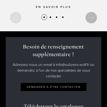
Amis de Sub-Zero et Wolf
Designers d'intérieur et architectes
Téléchargements
Inspiration et planification
EN SAVOIR PLUS
Hospitalité
Événements Maîtrisez votre loup
Nouvelles
Property Developers
Recettes
Recettes
Yachts
Mon compte
Portail des partenaires
Carrières
Besoin de renseignement
supplémentaire ?
Adressez-nous un email à info@subzero-wolf.fr ou
demandez à l'un de nos spécialistes de vous
contacter
DEMANDER À ÊTRE CONTACTER
Télécharger le catalogue