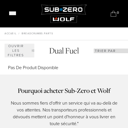
0
Réfrigération Classique
Réfrigération Designer
ACCUEIL
/
BREADCRUMBS.PARTS
Réfrigération Professionnelle
OUVRIR
Dual Fuel
Gamme De Cuisinières Mixtes
Caves À Vin
LES
FILTRES
Fours Encastrables
Sous-Plan
Fours vapeur combinés
Barbecues
Pas De Produit Disponible
Machines À Café
Réfrigération Extérieure
Tiroirs
Tiroirs D'Extérieur
Entablements À Brûleurs Étanches
Pourquoi acheter Sub-Zero et Wolf
Meet Our Chefs
Plaques De Cuisson Induction
Events & Demos
Nous sommes fiers d'offrir un service qui va au-delà de
Les 
Plaques De Cuisson Gaz
Où acheter
vos attentes. Nos transporteurs professionnels et
res
Dominos De Cuisson
Nos salles d'exposition
dévoués mettent un point d'honneur à vous livrer en
d
Soutien
Systèmes De Ventilation
Pourquoi Sub-Zero et Wolf?
toute sécurité."
Acheter des accessoires
Micro-Ondes