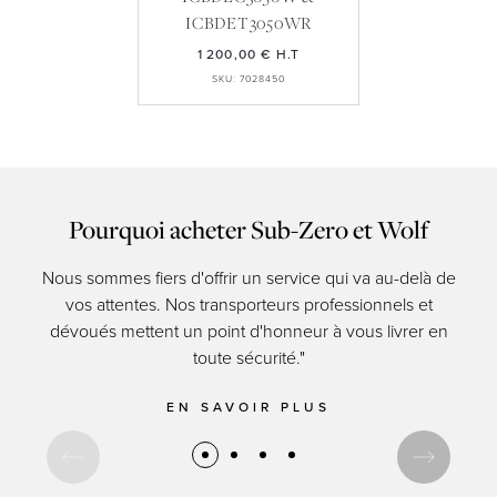
ICBDET3050WR
1 200,00 €
H.T
SKU: 7028450
Pourquoi acheter Sub-Zero et Wolf
Nous sommes fiers d'offrir un service qui va au-delà de
Les 
vos attentes. Nos transporteurs professionnels et
res
dévoués mettent un point d'honneur à vous livrer en
d
toute sécurité."
EN SAVOIR PLUS