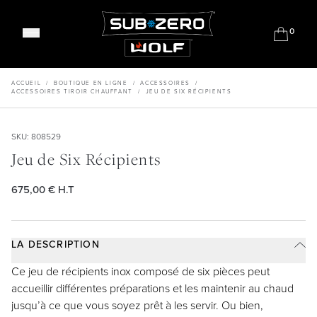
0
Réfrigération Classique
Réfrigération Designer
ACCUEIL
/
BOUTIQUE EN LIGNE
/
ACCESSOIRES
/
ACCESSOIRES TIROIR CHAUFFANT
/
JEU DE SIX RÉCIPIENTS
Réfrigération Professionnelle
Gamme De Cuisinières Mixtes
Caves À Vin
SKU: 808529
Fours Encastrables
Sous-Plan
Jeu de Six Récipients
Fours vapeur combinés
Barbecues
Machines À Café
Réfrigération Extérieure
675,00 €
H.T
Tiroirs
Tiroirs D'Extérieur
Entablements À Brûleurs Étanches
Meet Our Chefs
Plaques De Cuisson Induction
LA DESCRIPTION
Events & Demos
Plaques De Cuisson Gaz
Où acheter
Ce jeu de récipients inox composé de six pièces peut
Dominos De Cuisson
Nos salles d'exposition
accueillir différentes préparations et les maintenir au chaud
Soutien
Systèmes De Ventilation
Pourquoi Sub-Zero et Wolf?
jusqu’à ce que vous soyez prêt à les servir. Ou bien,
Acheter des accessoires
Micro-Ondes