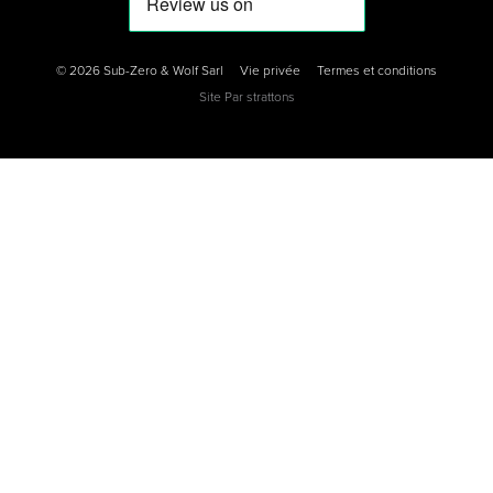
© 2026 Sub-Zero & Wolf Sarl
Vie privée
Termes et conditions
Site Par
strattons
0
0
0