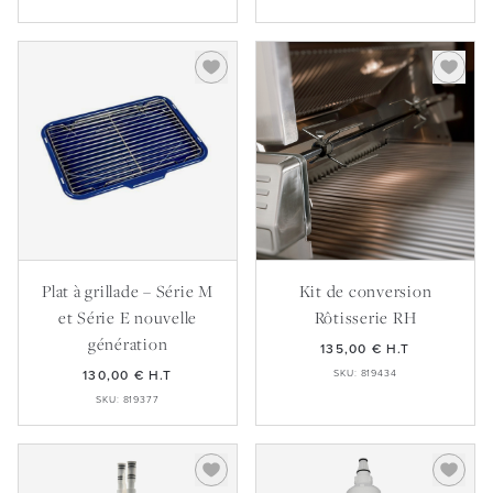
Plat à grillade – Série M
Kit de conversion
et Série E nouvelle
Rôtisserie RH
génération
135,00 €
H.T
130,00 €
H.T
SKU: 819434
SKU: 819377