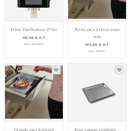
Filtre Purificateur D’Air
Petits sacs à tiroir sous
vide
110,00 €
H.T
SKU: 7042800
105,00 €
H.T
SKU: 828071
Grands sacs à tiroirs
Four vapeur combiné –