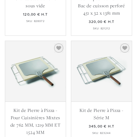
sous vide
Bac de cuisson perforé
451 x 32 x 1381 mm
120,00 €
H.T
SKU: 828072
320,00 €
H.T
SKU: 821212
Kit de Pierre à Pizza -
Kit de Pierre à Pizza -
Pour Cuisinières Mixtes
Série M
de 762 MM, 1219 MM ET
345,00 €
H.T
1524 MM
SKU: 823244