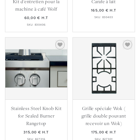
Amis de Sub-Zero et Wolf
Kit d'entretien pour la
Carafe à lait
Designers d'intérieur et architectes
Téléchargements
machine à café Wolf
Inspiration et planification
Hospitalité
165,00 €
H.T
Événements Maîtrisez votre loup
Nouvelles
60,00 €
H.T
SKU: 830403
Property Developers
Recettes
SKU: 830406
Recettes
Yachts
Mon compte
Portail des partenaires
Carrières
Stainless Steel Knob Kit
Grille spéciale Wok (
for Sealed Burner
grille double pouvant
Rangetop
recevoir un Wok)
315,00 €
H.T
175,00 €
H.T
SKU: 827316
SKU: 827301