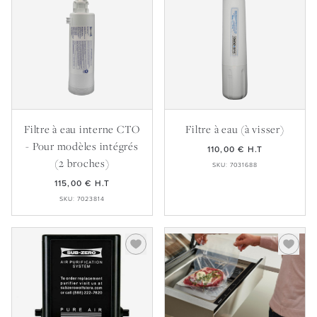
Filtre à eau interne CTO
Filtre à eau (à visser)
- Pour modèles intégrés
110,00 €
H.T
(2 broches)
SKU: 7031688
115,00 €
H.T
SKU: 7023814