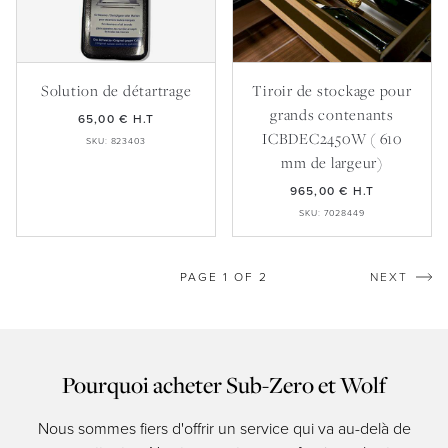
Solution de détartrage
Tiroir de stockage pour
grands contenants
65,00 €
H.T
ICBDEC2450W ( 610
SKU: 823403
mm de largeur)
965,00 €
H.T
SKU: 7028449
PAGE 1 OF 2
NEXT
Pourquoi acheter Sub-Zero et Wolf
Nous sommes fiers d'offrir un service qui va au-delà de
Les 