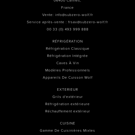
06400 Cannes,
France
Vente: info@subzero-wolf.fr
Service après-vente : frsav@subzero-wolf.fr
00 33 (0) 493 999 888
RÉFRIGÉRATION
Réfrigération Classique
Réfrigération Intégrée
Caves À Vin
Modèles Professionnels
Appareils De Cuisson Wolf
EXTERIEUR
Grils d'extérieur
Réfrigération extérieure
Réchauffement extérieur
CUISINE
Gamme De Cuisinières Mixtes