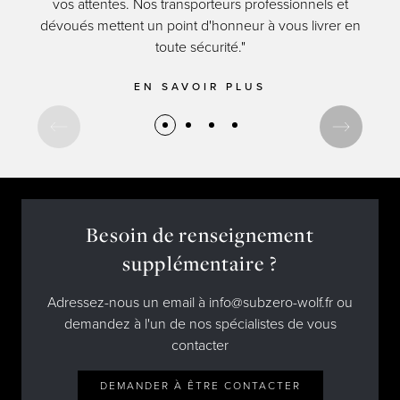
vos attentes. Nos transporteurs professionnels et
res
dévoués mettent un point d'honneur à vous livrer en
d
toute sécurité."
EN SAVOIR PLUS
Besoin de renseignement
supplémentaire ?
Adressez-nous un email à info@subzero-wolf.fr ou
demandez à l'un de nos spécialistes de vous
contacter
DEMANDER À ÊTRE CONTACTER