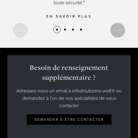
Amis de Sub-Zero et Wolf
Designers d'intérieur et architectes
toute sécurité."
Téléchargements
Inspiration et planification
Hospitalité
Événements Maîtrisez votre loup
EN SAVOIR PLUS
Nouvelles
Property Developers
Recettes
Recettes
Yachts
Mon compte
Portail des partenaires
Carrières
Besoin de renseignement
supplémentaire ?
Adressez-nous un email à info@subzero-wolf.fr ou
demandez à l'un de nos spécialistes de vous
contacter
DEMANDER À ÊTRE CONTACTER