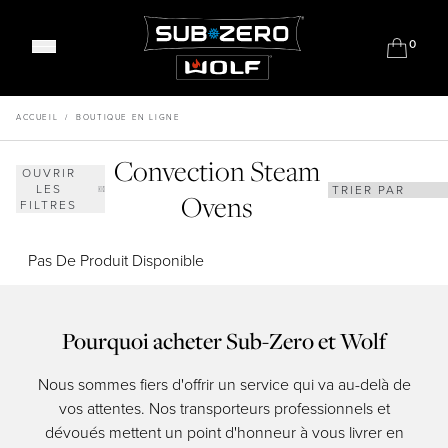
0
Réfrigération Classique
Réfrigération Designer
ACCUEIL
/
BOUTIQUE EN LIGNE
Réfrigération Professionnelle
Convection Steam
Gamme De Cuisinières Mixtes
Caves À Vin
OUVRIR
LES
Fours Encastrables
Ovens
Sous-Plan
FILTRES
Fours vapeur combinés
Barbecues
Machines À Café
Pas De Produit Disponible
Réfrigération Extérieure
Tiroirs
Tiroirs D'Extérieur
Entablements À Brûleurs Étanches
Meet Our Chefs
Pourquoi acheter Sub-Zero et Wolf
Plaques De Cuisson Induction
Events & Demos
Plaques De Cuisson Gaz
Où acheter
Nous sommes fiers d'offrir un service qui va au-delà de
Les 
Dominos De Cuisson
Nos salles d'exposition
vos attentes. Nos transporteurs professionnels et
res
Soutien
Systèmes De Ventilation
Pourquoi Sub-Zero et Wolf?
dévoués mettent un point d'honneur à vous livrer en
d
Acheter des accessoires
Micro-Ondes