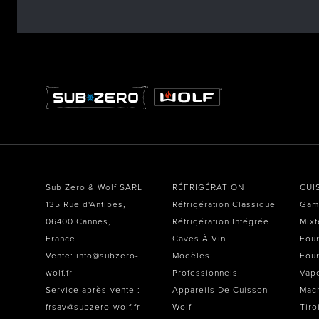
Sub Zero & Wolf SARL
RÉFRIGÉRATION
CUI
135 Rue d'Antibes,
Réfrigération Classique
Gam
06400 Cannes,
Réfrigération Intégrée
Mixt
France
Caves À Vin
Four
Vente: info@subzero-
Modèles
Four
wolf.fr
Professionnels
Vap
Service après-vente :
Appareils De Cuisson
Mach
frsav@subzero-wolf.fr
Wolf
Tiro