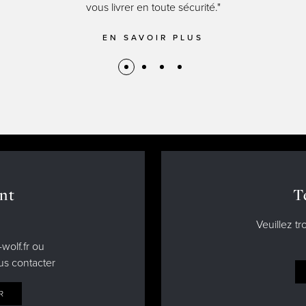
vous livrer en toute sécurité."
EN SAVOIR PLUS
nt
T
Veuillez tr
wolf.fr ou
us contacter
R