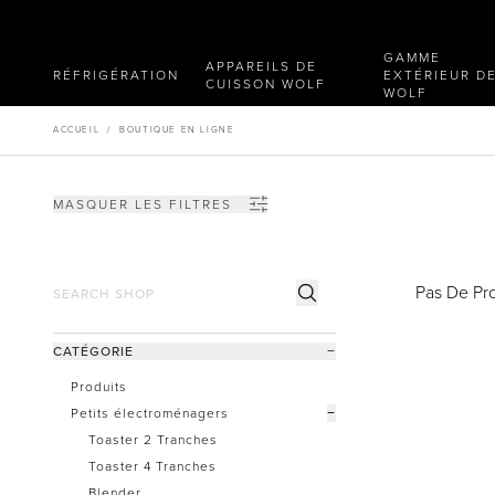
GAMME
APPAREILS DE
RÉFRIGÉRATION
EXTÉRIEUR D
CUISSON WOLF
WOLF
ACCUEIL
/
BOUTIQUE EN LIGNE
MASQUER LES FILTRES
Pas De Pro
CATÉGORIE
−
Produits
Petits électroménagers
−
Toaster 2 Tranches
Toaster 4 Tranches
Blender