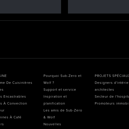
SINE
Pourquoi Sub-Zero et
PROJETS SPÉCIAU
me De Cuisinières
Wolf ?
Designers d'intérie
es
Support et service
architectes
s Encastrables
Inspiration et
Secteur de l'hospit
s À Convection
planification
Promoteurs immobi
eur
Les amis de Sub-Zero
ines À Café
& Wolf
irs
Nouvelles